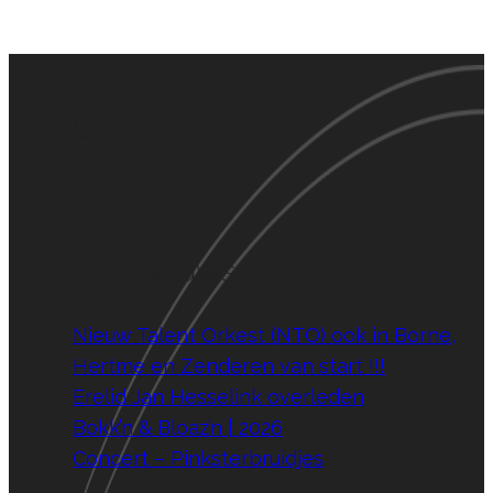
Volg ons
Facebook
YouTube
Instagram
Laatste nieuws
Nieuw Talent Orkest (NTO) ook in Borne,
Hertme en Zenderen van start !!!
Erelid Jan Hesselink overleden
Bokk’n & Bloaz’n | 2026
Concert – Pinksterbruidjes