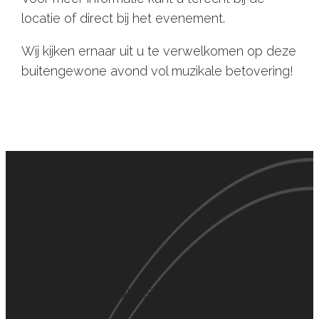
locatie of direct bij het evenement.
Wij kijken ernaar uit u te verwelkomen op deze
buitengewone avond vol muzikale betovering!
Volg ons
Facebook
YouTube
Instagram
Laatste nieuws