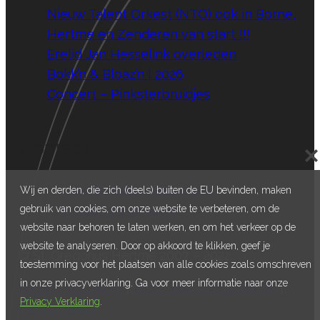
Nieuw Talent Orkest (NTO) ook in Borne,
Hertme en Zenderen van start !!!
Erelid Jan Hesselink overleden
Bokk’n & Bloaz’n | 2026
Concert – Pinksterbruidjes
Contact
E:
voorzitter@stgregorius.nl
Wij en derden, die zich (deels) buiten de EU bevinden, maken
E:
info@stgregorius.nl
gebruik van cookies, om onze website te verbeteren, om de
website naar behoren te laten werken, en om het verkeer op de
website te analyseren. Door op akkoord te klikken, geef je
© St. Gregorius Hertme 2007 – 2022
toestemming voor het plaatsen van alle cookies zoals omschreven
in onze privacyverklaring. Ga voor meer informatie naar onze
Privacy Verklaring
|
Algemene Voorwaarden
|
Privacy Verklaring
.
Retourbeleid