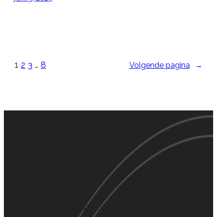
1
2
3
…
8
Volgende pagina
→
Volg ons
Facebook
YouTube
Instagram
Laatste nieuws