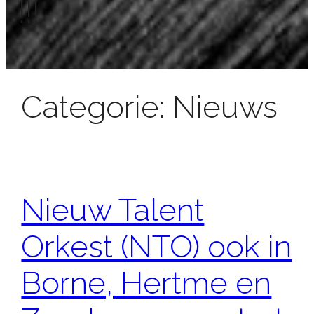
!!!
Categorie:
Nieuws
Nieuw Talent
Orkest (NTO) ook in
Borne, Hertme en