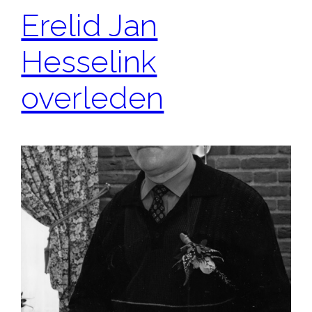
Erelid Jan
Hesselink
overleden