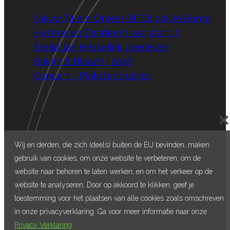
Nieuw Talent Orkest (NTO) ook in Borne,
Hertme en Zenderen van start !!!
Erelid Jan Hesselink overleden
Bokk’n & Bloaz’n | 2026
Concert – Pinksterbruidjes
Contact
E:
voorzitter@stgregorius.nl
Wij en derden, die zich (deels) buiten de EU bevinden, maken
E:
info@stgregorius.nl
gebruik van cookies, om onze website te verbeteren, om de
website naar behoren te laten werken, en om het verkeer op de
website te analyseren. Door op akkoord te klikken, geef je
© St. Gregorius Hertme 2007 – 2022
toestemming voor het plaatsen van alle cookies zoals omschreven
in onze privacyverklaring. Ga voor meer informatie naar onze
Privacy Verklaring
|
Algemene Voorwaarden
|
Privacy Verklaring
.
Retourbeleid