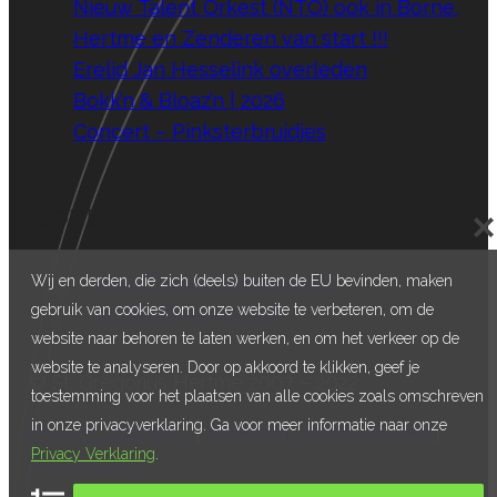
Nieuw Talent Orkest (NTO) ook in Borne,
Hertme en Zenderen van start !!!
Erelid Jan Hesselink overleden
Bokk’n & Bloaz’n | 2026
Concert – Pinksterbruidjes
Contact
E:
voorzitter@stgregorius.nl
Wij en derden, die zich (deels) buiten de EU bevinden, maken
E:
info@stgregorius.nl
gebruik van cookies, om onze website te verbeteren, om de
website naar behoren te laten werken, en om het verkeer op de
website te analyseren. Door op akkoord te klikken, geef je
© St. Gregorius Hertme 2007 – 2022
toestemming voor het plaatsen van alle cookies zoals omschreven
in onze privacyverklaring. Ga voor meer informatie naar onze
Privacy Verklaring
|
Algemene Voorwaarden
|
Privacy Verklaring
.
Retourbeleid