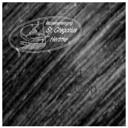
Showconcert
fanfare ism Con
Brio