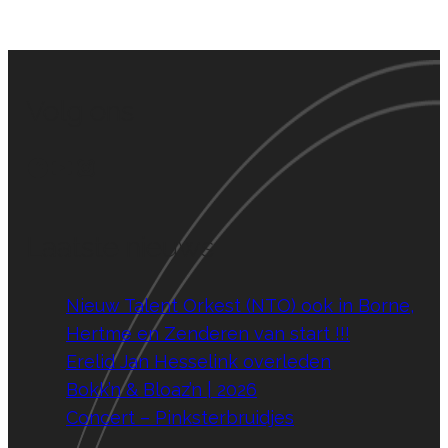
Volg ons
Facebook
YouTube
Instagram
Laatste nieuws
Nieuw Talent Orkest (NTO) ook in Borne,
Hertme en Zenderen van start !!!
Erelid Jan Hesselink overleden
Bokk’n & Bloaz’n | 2026
Concert – Pinksterbruidjes