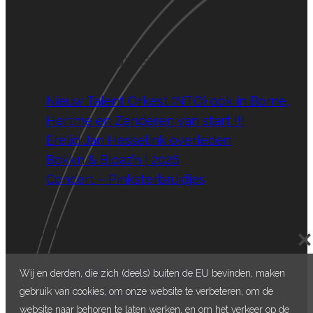
Facebook
YouTube
Instagram
Laatste nieuws
Nieuw Talent Orkest (NTO) ook in Borne,
Hertme en Zenderen van start !!!
Erelid Jan Hesselink overleden
Bokk’n & Bloaz’n | 2026
Concert – Pinksterbruidjes
Contact
E:
voorzitter@stgregorius.nl
Wij en derden, die zich (deels) buiten de EU bevinden, maken
E:
info@stgregorius.nl
gebruik van cookies, om onze website te verbeteren, om de
website naar behoren te laten werken, en om het verkeer op de