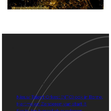
Volg ons
Facebook
YouTube
Instagram
Laatste nieuws
Nieuw Talent Orkest (NTO) ook in Borne,
Hertme en Zenderen van start !!!
Erelid Jan Hesselink overleden