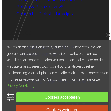
Bokk’n & Bloaz’n | 2026
Concert – Pinksterbruidjes
Contact
E:
voorzitter@stgregorius.nl
Wij en derden, die zich (deels) buiten de EU bevinden, maken
E:
info@stgregorius.nl
gebruik van cookies, om onze website te verbeteren, om de
website naar behoren te laten werken, en om het verkeer op de
website te analyseren. Door op akkoord te klikken, geef je
© St. Gregorius Hertme 2007 – 2022
toestemming voor het plaatsen van alle cookies zoals omschreven
in onze privacyverklaring. Ga voor meer informatie naar onze
Privacy Verklaring
|
Algemene Voorwaarden
|
Privacy Verklaring
.
Retourbeleid
Cookies accepteren
Realisatie:
Dynadex
Cookies weigeren