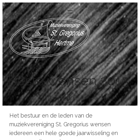
Beste wensen 2015
Het bestuur en de leden van de
muziekvereniging St. Gregorius wensen
iedereen een hele goede jaarwisseling en